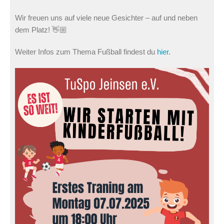
Wir freuen uns auf viele neue Gesichter – auf und neben
dem Platz! 👋🏼
Weiter Infos zum Thema Fußball findest du
hier
.