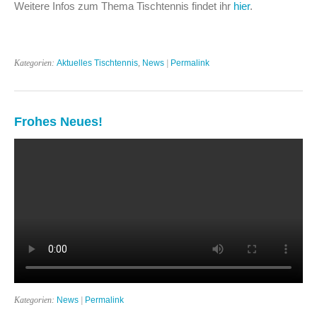
Weitere Infos zum Thema Tischtennis findet ihr
hier
.
Kategorien:
Aktuelles Tischtennis
,
News
|
Permalink
Frohes Neues!
Kategorien:
News
|
Permalink