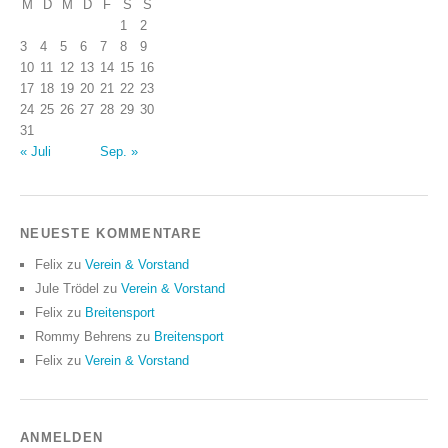
M
D
M
D
F
S
S
1
2
3
4
5
6
7
8
9
10
11
12
13
14
15
16
17
18
19
20
21
22
23
24
25
26
27
28
29
30
31
« Juli
Sep. »
NEUESTE KOMMENTARE
Felix
zu
Verein & Vorstand
Jule Trödel
zu
Verein & Vorstand
Felix
zu
Breitensport
Rommy Behrens
zu
Breitensport
Felix
zu
Verein & Vorstand
ANMELDEN