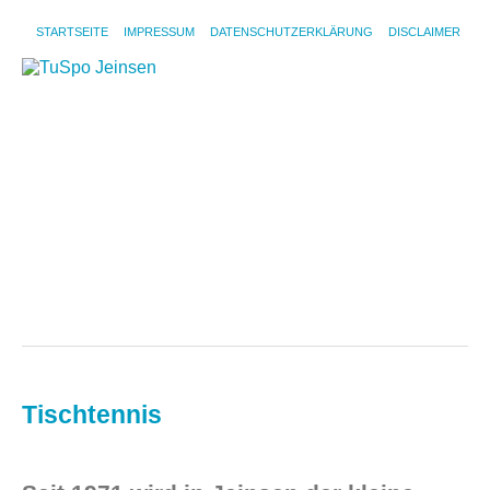
STARTSEITE
IMPRESSUM
DATENSCHUTZERKLÄRUNG
DISCLAIMER
NE
FU
TI
BR
GA
FR
EN
VE
&
VO
Tischtennis