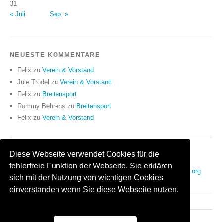
31
« Juli
Sep. »
NEUESTE KOMMENTARE
Felix
zu
Verein & Vorstand
Jule Trödel
zu
Verein & Vorstand
Felix
zu
Breitensport
Rommy Behrens
zu
Breitensport
Felix
zu
Verein & Vorstand
Diese Webseite verwendet Cookies für die
ANMELDEN
fehlerfreie Funktion der Webseite. Sie erklären
Anmelden
Eintrags-Feed
Kommentar-Feed
WordPress.org
sich mit der Nutzung von wichtigen Cookies
einverstanden wenn Sie diese Webseite nutzen.