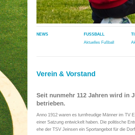
NEWS
FUSSBALL
T
Aktuelles Fußball
Ak
Verein & Vorstand
Seit nunmehr 112 Jahren wird in
betrieben.
Anno 1912 waren es turnfreudige Männer im TV Ein
einer Satzung entwickelt haben. Die politische En
ehe der TSV Jeinsen ein Sportangebot für die Dor