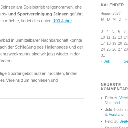
KALENDER
 Jeinsen am Spielbetrieb teilgenommen, ehe
urn- und Sportvereinigung Jeinsen
geführt
August 2026
M
D
M
D
F
 möchte, findet dies unter „
100 Jahre
3
4
5
6
7
10
11
12
13
14
lenbad in unmittelbarer Nachbarschaft konnte
17
18
19
20
21
 Nach der Schließung des Hallenbades und der
24
25
26
27
28
hrzweckraums sind wir jetzt wieder in der
31
ördern.
« Juli
Se
ltige Sportangebot nutzen möchten, finden
res Vereins zum nachlesen und
NEUESTE
KOMMENTA
Felix
zu
Vere
Vorstand
Jule Trödel
z
& Vorstand
Felix
zu
Breit