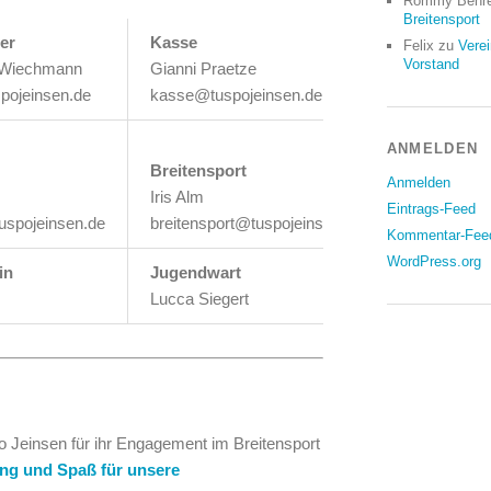
Rommy Behr
Breitensport
er
Kasse
Felix
zu
Vere
Vorstand
-Wiechmann
Gianni Praetze
pojeinsen.de
kasse@tuspojeinsen.de
ANMELDEN
Breitensport
Anmelden
Iris Alm
Eintrags-Feed
uspojeinsen.de
breitensport@tuspojeinsen.de
Kommentar-Fee
WordPress.org
in
Jugendwart
Lucca Siegert
 Jeinsen für ihr Engagement im Breitensport
g und Spaß für unsere