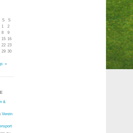
S
S
1
2
8
9
15
16
22
23
29
30
p. »
RE
in &
u
Verein
ensport