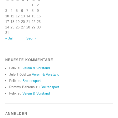
1
2
3
4
5
6
7
8
9
10
11
12
13
14
15
16
17
18
19
20
21
22
23
24
25
26
27
28
29
30
31
« Juli
Sep. »
NEUESTE KOMMENTARE
Felix
zu
Verein & Vorstand
Jule Trödel
zu
Verein & Vorstand
Felix
zu
Breitensport
Rommy Behrens
zu
Breitensport
Felix
zu
Verein & Vorstand
ANMELDEN