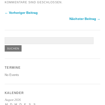
KOMMENTARE SIND GESCHLOSSEN.
← Vorheriger Beitrag
Nächster Beitrag →
TERMINE
No Events
KALENDER
August 2026
M
D
M
D
F
S
S