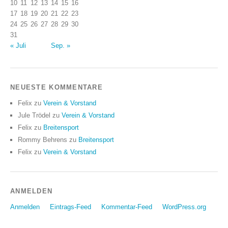
10
11
12
13
14
15
16
17
18
19
20
21
22
23
24
25
26
27
28
29
30
31
« Juli
Sep. »
NEUESTE KOMMENTARE
Felix
zu
Verein & Vorstand
Jule Trödel
zu
Verein & Vorstand
Felix
zu
Breitensport
Rommy Behrens
zu
Breitensport
Felix
zu
Verein & Vorstand
ANMELDEN
Anmelden
Eintrags-Feed
Kommentar-Feed
WordPress.org