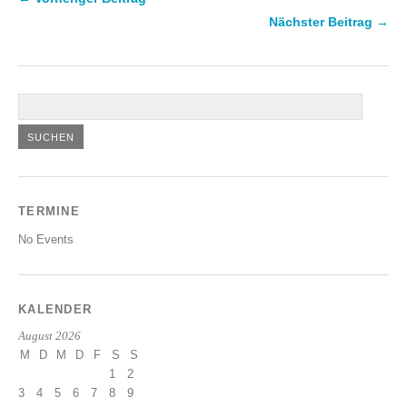
Nächster Beitrag →
TERMINE
No Events
KALENDER
August 2026
M
D
M
D
F
S
S
1
2
3
4
5
6
7
8
9