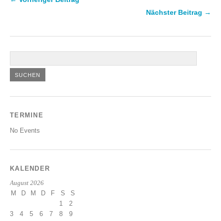
Nächster Beitrag →
TERMINE
No Events
KALENDER
August 2026
M
D
M
D
F
S
S
1
2
3
4
5
6
7
8
9