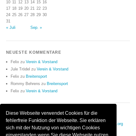
10
11
12
13
14
15
16
17
18
19
20
21
22
23
24
25
26
27
28
29
30
31
« Juli
Sep. »
NEUESTE KOMMENTARE
Felix
zu
Verein & Vorstand
Jule Trödel
zu
Verein & Vorstand
Felix
zu
Breitensport
Rommy Behrens
zu
Breitensport
Felix
zu
Verein & Vorstand
Diese Webseite verwendet Cookies für die
ANMELDEN
fehlerfreie Funktion der Webseite. Sie erklären
Anmelden
Eintrags-Feed
Kommentar-Feed
WordPress.org
sich mit der Nutzung von wichtigen Cookies
einverstanden wenn Sie diese Webseite nutzen.