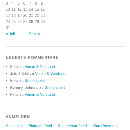
3
4
5
6
7
8
9
10
11
12
13
14
15
16
17
18
19
20
21
22
23
24
25
26
27
28
29
30
31
« Juli
Sep. »
NEUESTE KOMMENTARE
Felix
zu
Verein & Vorstand
Jule Trödel
zu
Verein & Vorstand
Felix
zu
Breitensport
Rommy Behrens
zu
Breitensport
Felix
zu
Verein & Vorstand
ANMELDEN
Anmelden
Eintrags-Feed
Kommentar-Feed
WordPress.org