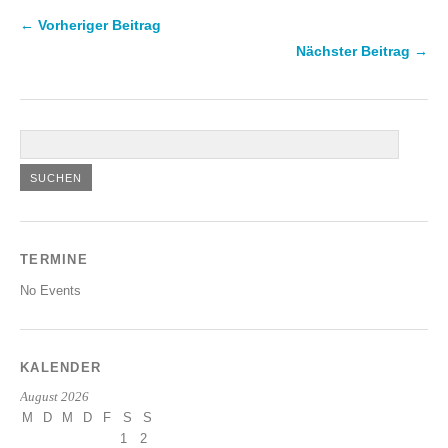
← Vorheriger Beitrag
Nächster Beitrag →
TERMINE
No Events
KALENDER
August 2026
M
D
M
D
F
S
S
1
2