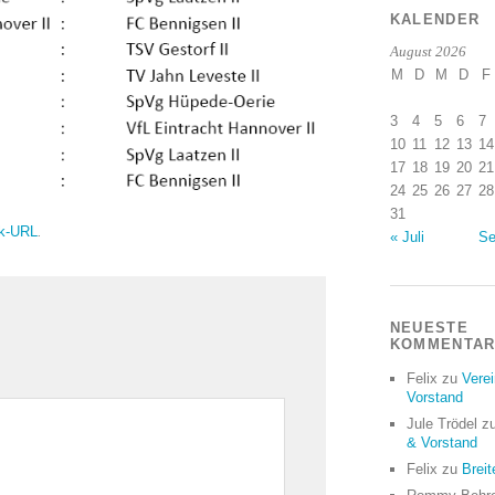
KALENDER
August 2026
M
D
M
D
F
3
4
5
6
7
10
11
12
13
14
17
18
19
20
21
24
25
26
27
28
31
k-URL
.
« Juli
Se
NEUESTE
KOMMENTA
Felix
zu
Vere
Vorstand
Jule Trödel
z
& Vorstand
Felix
zu
Breit