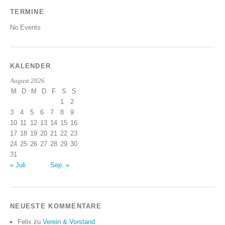
TERMINE
No Events
KALENDER
August 2026
M
D
M
D
F
S
S
1
2
3
4
5
6
7
8
9
10
11
12
13
14
15
16
17
18
19
20
21
22
23
24
25
26
27
28
29
30
31
« Juli
Sep. »
NEUESTE KOMMENTARE
Felix
zu
Verein & Vorstand