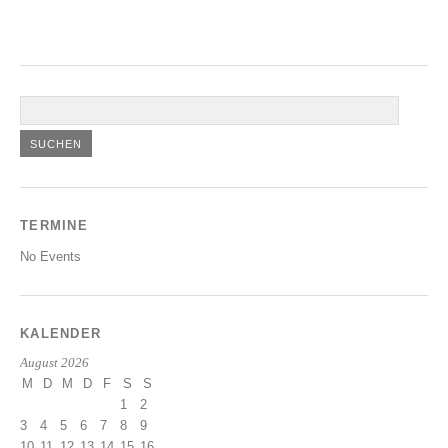
TERMINE
No Events
KALENDER
August 2026
M
D
M
D
F
S
S
1
2
3
4
5
6
7
8
9
10
11
12
13
14
15
16