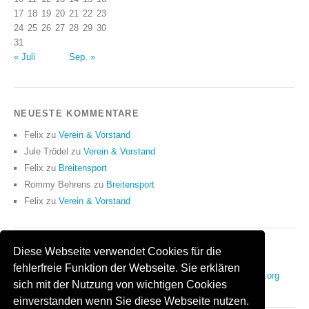
17
18
19
20
21
22
23
24
25
26
27
28
29
30
31
« Juli
Sep. »
NEUESTE KOMMENTARE
Felix
zu
Verein & Vorstand
Jule Trödel
zu
Verein & Vorstand
Felix
zu
Breitensport
Rommy Behrens
zu
Breitensport
Felix
zu
Verein & Vorstand
Diese Webseite verwendet Cookies für die
ANMELDEN
fehlerfreie Funktion der Webseite. Sie erklären
Anmelden
Eintrags-Feed
Kommentar-Feed
WordPress.org
sich mit der Nutzung von wichtigen Cookies
einverstanden wenn Sie diese Webseite nutzen.