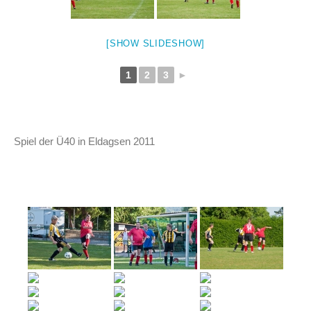
[SHOW SLIDESHOW]
1
2
3
►
Spiel der Ü40 in Eldagsen 2011