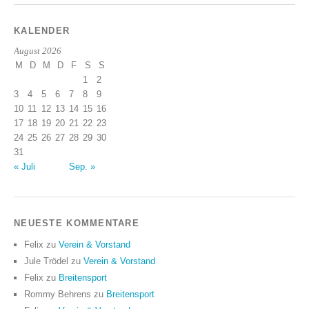
KALENDER
August 2026
M
D
M
D
F
S
S
1
2
3
4
5
6
7
8
9
10
11
12
13
14
15
16
17
18
19
20
21
22
23
24
25
26
27
28
29
30
31
« Juli
Sep. »
NEUESTE KOMMENTARE
Felix
zu
Verein & Vorstand
Jule Trödel
zu
Verein & Vorstand
Felix
zu
Breitensport
Rommy Behrens
zu
Breitensport