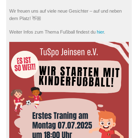
Wir freuen uns auf viele neue Gesichter – auf und neben
dem Platz! 👋🏼
Weiter Infos zum Thema Fußball findest du
hier
.